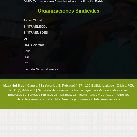
DAFD (Departamento Administrativo de la Función Pública)
Organizaciones Sindicales
Pacto Global
SINTRAELECOL
SINTRAEMSDES
OIT
ONU Colombia
Acrip
CUT
CGT
Escuela Nacional sindical
Mapa del Sitio
| Carrera 43a (Avenida El Poblado) # 17 - 106 Edificio Latitude - Oficina 705.
PBX: (4) 4449767 | Sindicato de Industria de los Trabajadores Profesionales de las
Empresas de Servicios Públicos Domiciliarios, Complementarios y Conexos - Todos los
derechos reservados © 2014 - Diseño y programación
Interservicios s.a.s