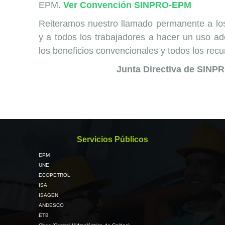
EPM.
Ver Convención SINPRO-EPM
Reiteramos nuestro llamado permanente a lo
y a todos los trabajadores a hacer un uso ad
los beneficios convencionales y todos los rec
Junta Directiva de SINP
Servicios Públicos
EPM
UNE
ECOPETROL
ISA
ISAGEN
ANDESCO
ETB