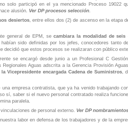
 no solo participó en el ya mencionado Proceso 19022 
 hace alusión.
Ver DP procesos selección
.
sos desiertos
, entre ellos dos (2) de ascenso en la etapa d
ente general de EPM, se
cambiara la modalidad de seis 
a habían sido definidas por los jefes, conocedores tanto
nte decidió que estos procesos se realizaran con público ext
rente se encargó desde junio a un Profesional C Gestión 
s Regionales Aguas adscrita a la Gerencia Provisión Agua
n la Vicepresidente encargada Cadena de Suministros
, 
e una empresa contratista, que ya ha venido trabajando c
eso sí, saber si el nuevo personal contratado realiza funcion
mina paralela.
 vinculaciones de personal externo.
Ver DP nombramiento
stra labor en defensa de los trabajadores y de la empresa, 