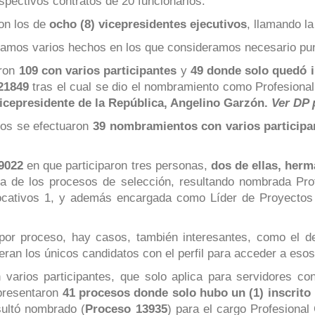
spectivos contratos de 20 funcionarios.
on los de
ocho (8) vicepresidentes ejecutivos
, llamando l
ramos varios hechos en los que consideramos necesario pun
aron
109 con varios participantes
y
49 donde solo quedó i
21849
tras el cual se dio el nombramiento como Profesiona
x vicepresidente de la República, Angelino Garzón.
Ver DP 
nos se efectuaron
39 nombramientos con varios participan
9022
en que participaron tres personas,
dos de ellas, herm
a de los procesos de selección, resultando nombrada Prof
cativos 1, y además encargada como Líder de Proyectos e
 por proceso, hay casos, también interesantes, como el d
ran los únicos candidatos con el perfil para acceder a es
varios participantes, que solo aplica para servidores co
 presentaron
41 procesos donde solo hubo un (1) inscrito
sultó nombrado (
Proceso 13935
) para el cargo Profesional