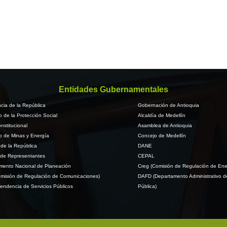
Entidades Gubernamentales
cia de la República
Gobernación de Antioquia
io de la Protección Social
Alcaldía de Medellín
nstitucional
Asamblea de Antioquia
io de Minas y Energía
Concejo de Medellín
de la República
DANE
de Representantes
CEPAL
mento Nacional de Planeación
Creg (Comisión de Regulación de Ene
misión de Regulación de Comunicaciones)
DAFD (Departamento Administrativo d
endencia de Servicios Públicos
Pública)