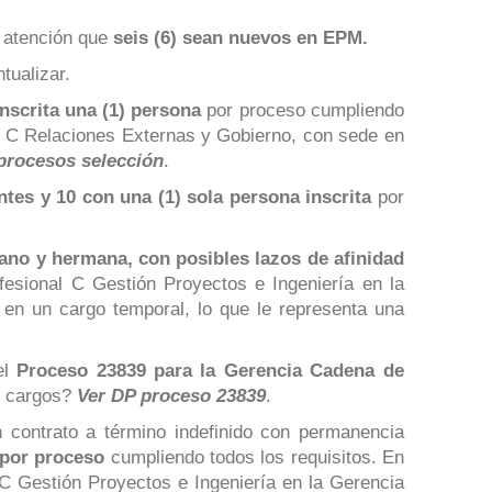
a atención que
seis (6) sean nuevos en EPM.
tualizar.
nscrita una (1) persona
por proceso cumpliendo
l C Relaciones Externas y Gobierno, con sede en
procesos selección
.
tes y 10 con una (1) sola persona inscrita
por
ano y hermana, con posibles lazos de afinidad
esional C Gestión Proyectos e Ingeniería en la
n un cargo temporal, lo que le representa una
el
Proceso 23839
para la Gerencia Cadena de
os cargos?
Ver DP proceso 23839
.
n contrato a término indefinido con permanencia
por proceso
cumpliendo todos los requisitos. En
 C Gestión Proyectos e Ingeniería en la Gerencia