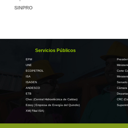
SINPRO
Servicios Públicos
EPM
Presiden
UNE
Minister
ECOPETROL
Corte Co
ISA
Minister
ISAGEN
Senado 
ANDESCO
Cámara 
ETB
Departa
Chec (Central Hidroeléctrica de Caldas)
CRC (Co
Edeq ( Empresa de Energía del Quindio)
Superint
XM( Filial ISA)