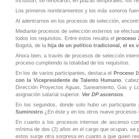
inclusión, se renovaron, en plazas temporales, los re
Los primeros nombramientos y los más sonoros fuer
Al adentrarnos en los procesos de selección, encont
Mediante procesos de selección externos se efectu
todos los requisitos. Entre estos resalta el
proceso 
Bogotá, de la
hija de un político tradicional, el e
Ahora bien, a través de procesos de selección inter
proceso cumpliendo la totalidad de los requisitos.
En los de varios participantes, destaca el
Proceso 1
con la Vicepresidente de Talento Humano
, cabez
Dirección Proyectos Aguas, Saneamiento, Gas y Lo
asignación salarial superior.
Ver DP ascensos
.
En los segundos, donde solo hubo un participante
Suministro
¿En éste y en los otros nueve procesos e
En cuanto a los procesos internos de ascenso con 
mínima de dos (2) años en el cargo que ocupan, se
estos surge otra sorpresa en cuanto a que quien re