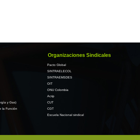
Organizaciones Sindicales
Pacto Global
SINTRAELECOL
SINTRAEMSDES
OIT
ONU Colombia
Acrip
rgía y Gas)
CUT
e la Función
CGT
Escuela Nacional sindical