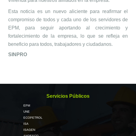
vivienda para nuestros afiliados en la empresa.
Esta noticia es un nuevo aliciente para reafirmar el
compromiso de todos y cada uno de los servidores de
EPM, para seguir aportando al crecimiento y
fortalecimiento de la empresa, lo que se refleja en
beneficio para todos, trabajadores y ciudadanos.
SINPRO
Servicios Públicos
EPM
UNE
ECOPETROL
ISA
ISAGEN
ANDESCO