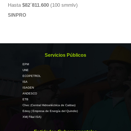
Hasta
$82´811.600
(100 smmlv)
SINPRO
Servicios Públicos
EPM
UNE
ECOPETROL
ISA
ISAGEN
ANDESCO
ETB
Chec (Central Hidroeléctrica de Caldas)
Edeq ( Empresa de Energía del Quindio)
XM( Filial ISA)