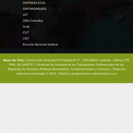
SINTRAELECOL
SINTRAEMSDES
OIT
ONU Colombia
Acrip
CUT
CGT
Escuela Nacional sindical
Mapa del Sitio
| Carrera 43a (Avenida El Poblado) # 17 - 106 Edificio Latitude - Oficina 705.
PBX: (4) 4449767 | Sindicato de Industria de los Trabajadores Profesionales de las
Empresas de Servicios Públicos Domiciliarios, Complementarios y Conexos - Todos los
derechos reservados © 2014 - Diseño y programación
Interservicios s.a.s