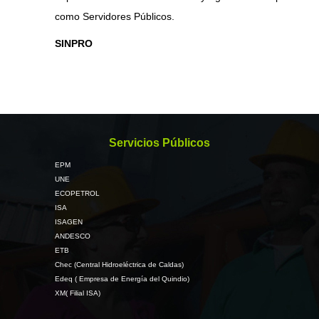
como Servidores Públicos.
SINPRO
Servicios Públicos
EPM
UNE
ECOPETROL
ISA
ISAGEN
ANDESCO
ETB
Chec (Central Hidroeléctrica de Caldas)
Edeq ( Empresa de Energía del Quindio)
XM( Filial ISA)