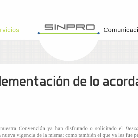
rvicios
Comunicac
lementación de lo acord
e nuestra Convención ya han disfrutado o solicitado el
Desc
nueva vigencia de la misma; como también el que ya les fue p