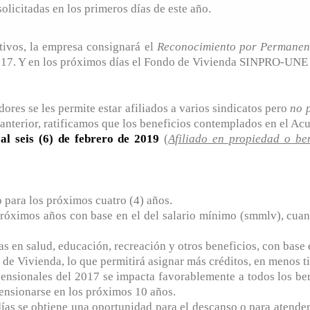
olicitadas en los primeros días de este año.
tivos, la empresa consignará el
Reconocimiento por Permanen
2017. Y en los próximos días el Fondo de Vivienda SINPRO-UNE 
ores se les permite estar afiliados a varios sindicatos pero
no 
 anterior, ratificamos que los beneficios contemplados en el A
l seis (6) de febrero de 2019
(
Afiliado en propiedad o ben
 para los próximos cuatro (4) años.
 próximos años con base en el del salario mínimo (smmlv), cua
as en salud, educación, recreación y otros beneficios, con base
 de Vivienda, lo que permitirá asignar más créditos, en menos t
pensionales del 2017 se impacta favorablemente a todos los be
pensionarse en los próximos 10 años.
as se obtiene una oportunidad para el descanso o para atender