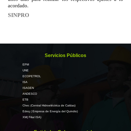
acordado.
SINPRO
Servicios Públicos
EPM
UNE
ECOPETROL
ISA
ISAGEN
ANDESCO
ETB
Chec (Central Hidroeléctrica de Caldas)
Edeq ( Empresa de Energía del Quindio)
XM( Filial ISA)