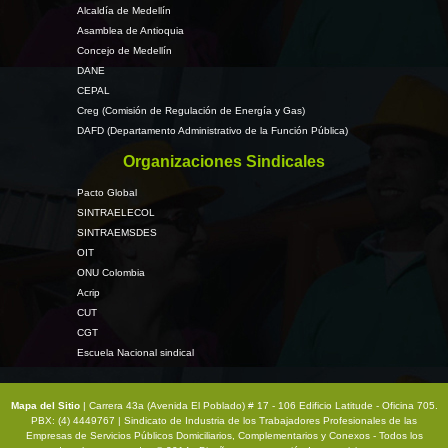
Alcaldía de Medellín
Asamblea de Antioquia
Concejo de Medellín
DANE
CEPAL
Creg (Comisión de Regulación de Energía y Gas)
DAFD (Departamento Administrativo de la Función Pública)
Organizaciones Sindicales
Pacto Global
SINTRAELECOL
SINTRAEMSDES
OIT
ONU Colombia
Acrip
CUT
CGT
Escuela Nacional sindical
Mapa del Sitio
| Carrera 43a (Avenida El Poblado) # 17 - 106 Edificio Latitude - Oficina 705.
PBX: (4) 4449767 | Sindicato de Industria de los Trabajadores Profesionales de las
Empresas de Servicios Públicos Domiciliarios, Complementarios y Conexos - Todos los