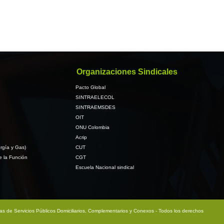
Organizaciones Sindicales
Pacto Global
SINTRAELECOL
SINTRAEMSDES
OIT
ONU Colombia
Acrip
rgía y Gas)
CUT
e la Función
CGT
Escuela Nacional sindical
sas de Servicios Públicos Domiciliarios, Complementarios y Conexos - Todos los derechos