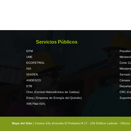
Servicios Públicos
EPM
Presiden
UNE
Minister
ECOPETROL
Corte Co
ISA
Minister
ISAGEN
Senado 
ANDESCO
Cámara 
ETB
Departa
Chec (Central Hidroeléctrica de Caldas)
CRC (Co
Edeq ( Empresa de Energía del Quindio)
Superint
XM( Filial ISA)
Mapa del Sitio
| Carrera 43a (Avenida El Poblado) # 17 - 106 Edificio Latitude - Ofici