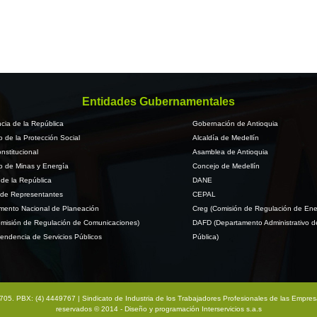
Entidades Gubernamentales
cia de la República
Gobernación de Antioquia
io de la Protección Social
Alcaldía de Medellín
nstitucional
Asamblea de Antioquia
io de Minas y Energía
Concejo de Medellín
de la República
DANE
de Representantes
CEPAL
mento Nacional de Planeación
Creg (Comisión de Regulación de Ene
misión de Regulación de Comunicaciones)
DAFD (Departamento Administrativo d
endencia de Servicios Públicos
Pública)
na 705. PBX: (4) 4449767 | Sindicato de Industria de los Trabajadores Profesionales de las Empre
reservados © 2014 - Diseño y programación
Interservicios s.a.s