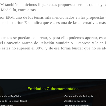
 también le hicimos llegar estas propuestas, en las que hay te
 Medellín, entre otras.
or EPM, uno de los temas más mencionados en las propuestas de 
en el exterior. Eso indica que esa es una de las alternativas más
uestas se puedan concretar, y para ello podemos aportar, esp
 del Convenio Marco de Relación Municipio –Empresa y la apl
e éstas no superen el 30%, y de esa forma buscar que no se afe
Entidades Gubernamentales
cia de la República
Gobernación de Antioquia
io de la Protección Social
Alcaldía de Medellín
nstitucional
Asamblea de Antioquia