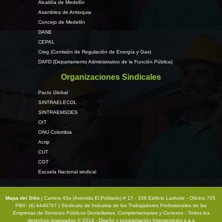
Alcaldía de Medellín
Asamblea de Antioquia
Concejo de Medellín
DANE
CEPAL
Creg (Comisión de Regulación de Energía y Gas)
DAFD (Departamento Administrativo de la Función Pública)
Organizaciones Sindicales
Pacto Global
SINTRAELECOL
SINTRAEMSDES
OIT
ONU Colombia
Acrip
CUT
CGT
Escuela Nacional sindical
Mapa del Sitio
| Carrera 43a (Avenida El Poblado) # 17 - 106 Edificio Latitude - Oficina 705.
PBX: (4) 4449767 | Sindicato de Industria de los Trabajadores Profesionales de las
Empresas de Servicios Públicos Domiciliarios, Complementarios y Conexos - Todos los
derechos reservados © 2014 - Diseño y programación
Interservicios s.a.s