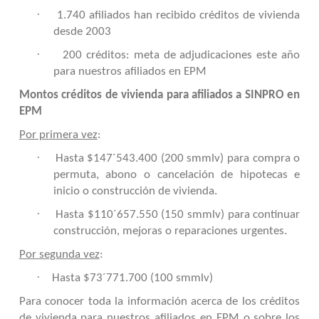
·
1.740 afiliados han recibido créditos de vivienda
desde 2003
·
200 créditos: meta de adjudicaciones este año
para nuestros afiliados en EPM
Montos créditos de vivienda para afiliados a SINPRO en
EPM
Por primera vez
:
·
Hasta $147´543.400 (200 smmlv) para compra o
permuta, abono o cancelación de hipotecas e
inicio o construcción de vivienda.
·
Hasta $110´657.550 (150 smmlv) para continuar
construcción, mejoras o reparaciones urgentes.
Por segunda vez
:
·
Hasta $73´771.700 (100 smmlv)
Para conocer toda la información acerca de los créditos
de vivienda para nuestros afiliados en EPM o sobre los