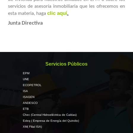
servicios de asesoría inmobiliaria que les ofrecemos en
clic aquí
.
esta materia, haga
Junta Directiva
Servicios Públicos
EPM
UNE
ECOPETROL
ISA
ISAGEN
ANDESCO
ETB
Chec (Central Hidroeléctrica de Caldas)
Edeq ( Empresa de Energía del Quindio)
XM( Filial ISA)