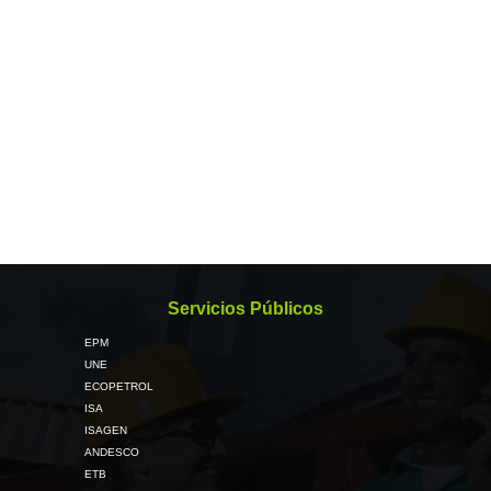
Servicios Públicos
EPM
UNE
ECOPETROL
ISA
ISAGEN
ANDESCO
ETB