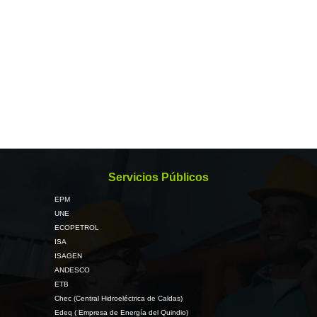
Servicios Públicos
EPM
UNE
ECOPETROL
ISA
ISAGEN
ANDESCO
ETB
Chec (Central Hidroeléctrica de Caldas)
Edeq ( Empresa de Energía del Quindio)