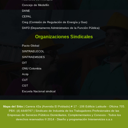
Concejo de Medellín
DANE
CEPAL
Creg (Comisión de Regulación de Energía y Gas)
DAFD (Departamento Administrativo de la Función Pública)
Organizaciones Sindicales
Pacto Global
SINTRAELECOL
SINTRAEMSDES
OIT
ONU Colombia
Acrip
CUT
CGT
Escuela Nacional sindical
Mapa del Sitio
| Carrera 43a (Avenida El Poblado) # 17 - 106 Edificio Latitude - Oficina 705.
PBX: (4) 4449767 | Sindicato de Industria de los Trabajadores Profesionales de las
Empresas de Servicios Públicos Domiciliarios, Complementarios y Conexos - Todos los
derechos reservados © 2014 - Diseño y programación
Interservicios s.a.s