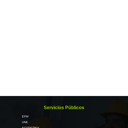
Servicios Públicos
EPM
UNE
ECOPETROL