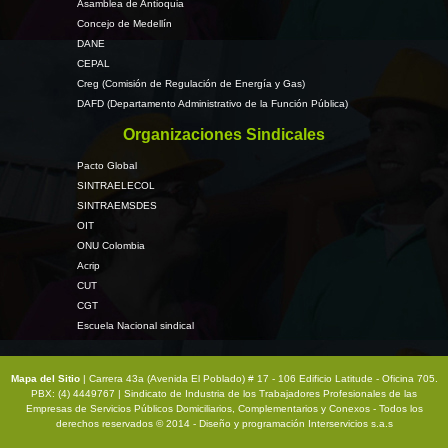
Asamblea de Antioquia
Concejo de Medellín
DANE
CEPAL
Creg (Comisión de Regulación de Energía y Gas)
DAFD (Departamento Administrativo de la Función Pública)
Organizaciones Sindicales
Pacto Global
SINTRAELECOL
SINTRAEMSDES
OIT
ONU Colombia
Acrip
CUT
CGT
Escuela Nacional sindical
Mapa del Sitio
| Carrera 43a (Avenida El Poblado) # 17 - 106 Edificio Latitude - Oficina 705.
PBX: (4) 4449767 | Sindicato de Industria de los Trabajadores Profesionales de las
Empresas de Servicios Públicos Domiciliarios, Complementarios y Conexos - Todos los
derechos reservados © 2014 - Diseño y programación
Interservicios s.a.s