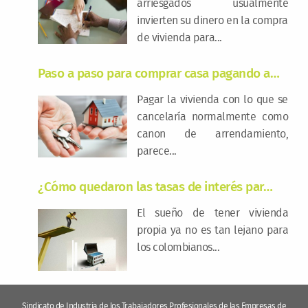
arriesgados usualmente
invierten su dinero en la compra
de vivienda para...
Paso a paso para comprar casa pagando a…
8
Pagar la vivienda con lo que se
cancelaría normalmente como
canon de arrendamiento,
parece...
¿Cómo quedaron las tasas de interés par…
El sueño de tener vivienda
propia ya no es tan lejano para
los colombianos...
Sindicato de Industria de los Trabajadores Profesionales de las Empresas de