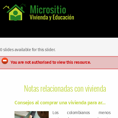
0 slides available for this slider.
You are not authorised to view this resource.
Notas relacionadas con vivienda
Consejos al comprar una vivienda para ar…
F
Los colombianos menos